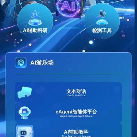
AI辅助科研
检测工具
AI游乐场
文本对话
GenAI Web Chat
eAgent智能体平台
eAgent Intelligent AgentPlatform
AI辅助教学
AI for Teaching and Learning