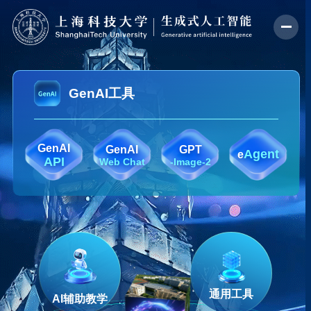
GenAI工具
GenAI
GenAI
GPT
Agent
e
API
Web Chat
-Image-2
通用工具
AI辅助教学