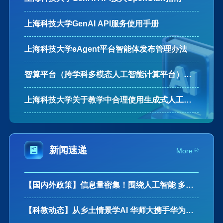
上海科技大学GenAI API服务使用手册
上海科技大学eAgent平台智能体发布管理办法
智算平台（跨学科多模态人工智能计算平台）管
理办法（草案）
上海科技大学关于教学中合理使用生成式人工智
能工具的指导建议
新闻速递
More
【国内外政策】信息量密集！围绕人工智能 多部
门最新部署
【科教动态】从乡土情景学AI 华师大携手华为推