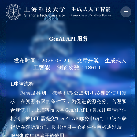
GenAI API 服务
发布时间：2026-03-29
文章来源：生成式人
工智能
浏览次数：
13619
1.
申请流程
为满足科研、教学和办公迫切和必要的使用需
求，在资源有限的条件下，为促进资源充分、合理和
合规使用，上海科技大学
GenAI API
服务采用申请评估
机制，教职工需提交“
GenAI API
服务申请”。申请在获
得所在院所
/
部门、图书信息中心的评估审核通过后，
服务将向申请者开放使用。