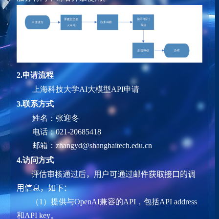
2.
申请流程
上海科技大学AI大模型API申请
3.
联系方式
姓名：张迎冬
电话：
021-20685418
邮箱：
zhangyd@shanghaitech.edu.cn
4.
访问方式
评估审核通过后，用户可通过邮件获取接口的调
用信息，如下
：
（
1
）提供与
OpenAI
兼容的
API
，包括
API address
和
API key
。